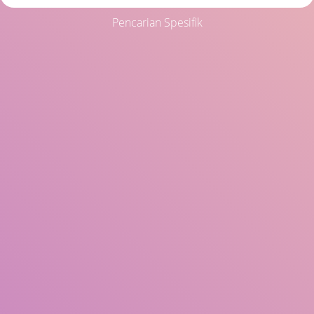
Pencarian Spesifik
Judul
Pengarang
Subjek
ISBN/ISSN
Tipe Koleksi
Lokasi